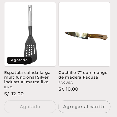
Agotado
Espátula calada larga
Cuchillo 7" con mango
multifuncional Silver
de madera Facusa
industrial marca ilko
Proveedor:
FACUSA
Proveedor:
ILKO
Precio
S/. 10.00
Precio
S/. 12.00
habitual
habitual
Agotado
Agregar al carrito