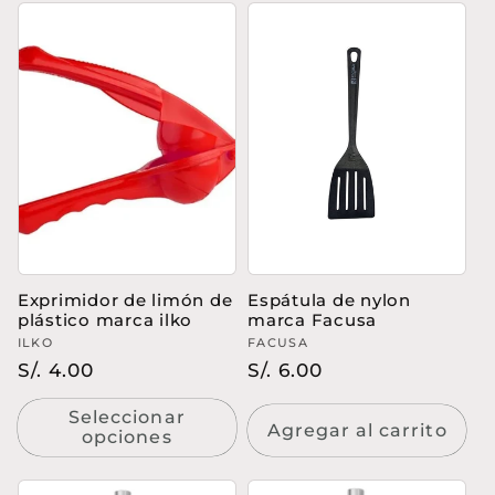
Exprimidor de limón de
Espátula de nylon
plástico marca ilko
marca Facusa
Proveedor:
ILKO
Proveedor:
FACUSA
Precio
S/. 4.00
Precio
S/. 6.00
habitual
habitual
Seleccionar
Agregar al carrito
opciones