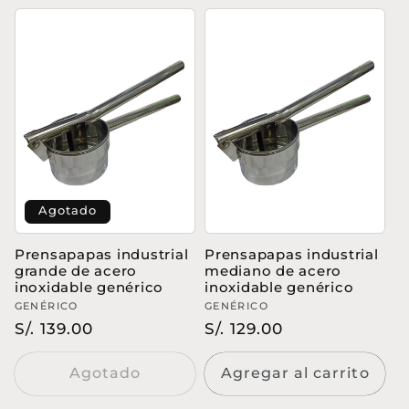
c
c
i
ó
n
:
Agotado
Prensapapas industrial
Prensapapas industrial
grande de acero
mediano de acero
inoxidable genérico
inoxidable genérico
Proveedor:
GENÉRICO
Proveedor:
GENÉRICO
Precio
S/. 139.00
Precio
S/. 129.00
habitual
habitual
Agotado
Agregar al carrito