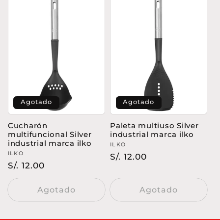
Agotado
Agotado
Cucharón
Paleta multiuso Silver
multifuncional Silver
industrial marca ilko
industrial marca ilko
Proveedor:
ILKO
Proveedor:
ILKO
Precio
S/. 12.00
Precio
S/. 12.00
habitual
habitual
Agotado
Agotado