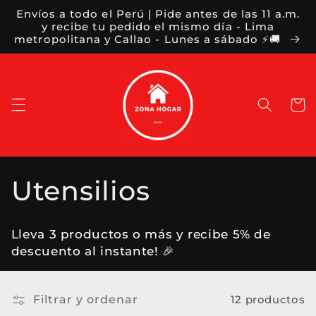
Ir
Envíos a todo el Perú | Pide antes de las 11 a.m.
directamente
y recibe tu pedido el mismo día - Lima
al contenido
metropolitana y Callao - Lunes a sábado ⚡🚚
Carrit
C
Utensilios
o
Lleva 3 productos o más y recibe 5% de
l
descuento al instante! 🎉
e
Filtrar y ordenar
12 productos